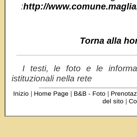
:
http://www.comune.maglian
bed and breakfast La Posta b&b allo
fermo
Torna alla h
I testi, le foto e le inform
istituzionali nella rete
Inizio
|
Home Page
|
B&B - Foto
|
Prenotaz
del sito
|
Co